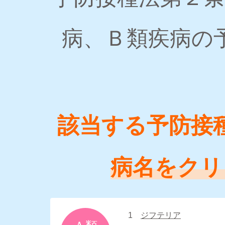
病、Ｂ類疾病の
該当する予防接
病名をクリ
1
ジフテリア