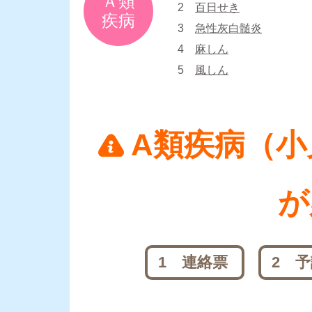
Ａ類
2
百日せき
疾病
3
急性灰白髄炎
4
麻しん
5
風しん
A類疾病（
が
1 連絡票
2 