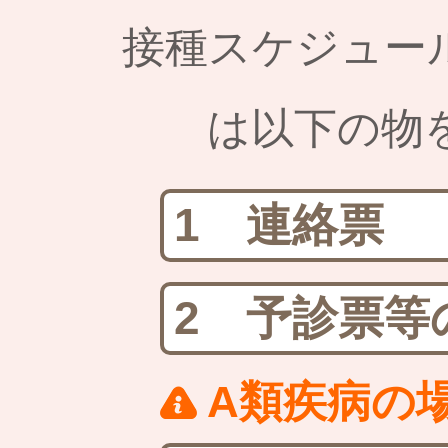
接種スケジュー
は以下の物
1 連絡票
2 予診票等
A類疾病の