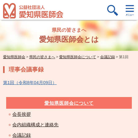
県民の皆さまへ
愛知県医師会とは
愛知県医師会
>
県民の皆さまへ
>
愛知県医師会について
>
会議記録
>
第1回
理事会議事録
第1回（令和8年04月09日）
愛知県医師会について
会長挨拶
会内組織構成と連絡先
会議記録