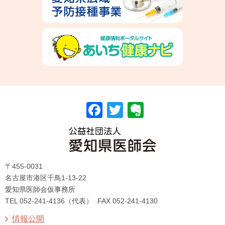
F
T
E
a
wi
v
c
tt
er
〒455-0031
e
er
n
名古屋市港区千鳥1-13-22
b
ot
愛知県医師会仮事務所
TEL 052-241-4136（代表）
FAX 052-241-4130
o
e
情報公開