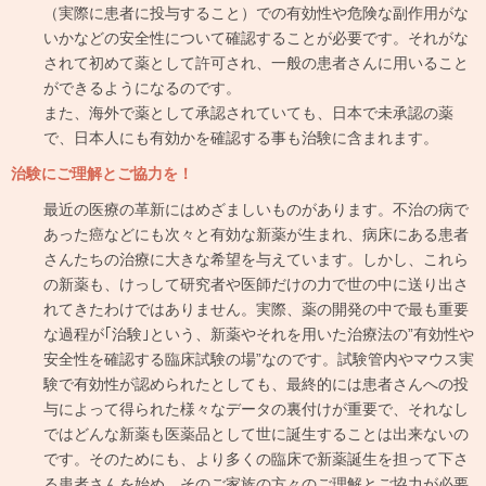
（実際に患者に投与すること）での有効性や危険な副作用がな
いかなどの安全性について確認することが必要です。それがな
されて初めて薬として許可され、一般の患者さんに用いること
ができるようになるのです。
また、海外で薬として承認されていても、日本で未承認の薬
で、日本人にも有効かを確認する事も治験に含まれます。
治験にご理解とご協力を！
最近の医療の革新にはめざましいものがあります。不治の病で
あった癌などにも次々と有効な新薬が生まれ、病床にある患者
さんたちの治療に大きな希望を与えています。しかし、これら
の新薬も、けっして研究者や医師だけの力で世の中に送り出さ
れてきたわけではありません。実際、薬の開発の中で最も重要
な過程が｢治験｣という、新薬やそれを用いた治療法の”有効性や
安全性を確認する臨床試験の場”なのです。試験管内やマウス実
験で有効性が認められたとしても、最終的には患者さんへの投
与によって得られた様々なデータの裏付けが重要で、それなし
ではどんな新薬も医薬品として世に誕生することは出来ないの
です。そのためにも、より多くの臨床で新薬誕生を担って下さ
る患者さんを始め、そのご家族の方々のご理解とご協力が必要