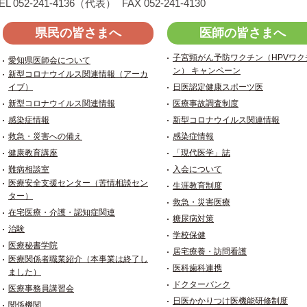
EL 052-241-4136（代表）
FAX 052-241-4130
県民の皆さまへ
医師の皆さまへ
子宮頸がん予防ワクチン（HPVワク
愛知県医師会について
ン） キャンペーン
新型コロナウイルス関連情報（アーカ
イブ）
日医認定健康スポーツ医
新型コロナウイルス関連情報
医療事故調査制度
感染症情報
新型コロナウイルス関連情報
救急・災害への備え
感染症情報
健康教育講座
「現代医学」誌
難病相談室
入会について
医療安全支援センター（苦情相談セン
生涯教育制度
ター）
救急・災害医療
在宅医療・介護・認知症関連
糖尿病対策
治験
学校保健
医療秘書学院
居宅療養・訪問看護
医療関係者職業紹介（本事業は終了し
医科歯科連携
ました）
ドクターバンク
医療事務員講習会
日医かかりつけ医機能研修制度
関係機関