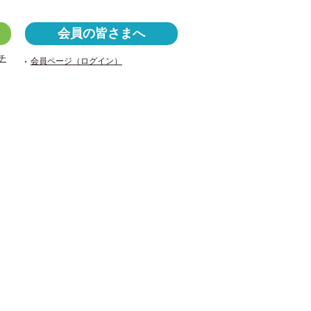
a
wi
v
c
tt
er
会員の皆さまへ
e
er
n
チ
会員ページ（ログイン）
b
ot
o
e
o
k