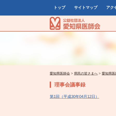
トップ
サイトマップ
アク
愛知県医師会
>
県民の皆さまへ
>
愛知県医
理事会議事録
第1回（平成30年04月12日）