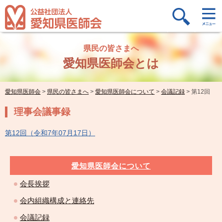
県民の皆さまへ
愛知県医師会とは
愛知県医師会
>
県民の皆さまへ
>
愛知県医師会について
>
会議記録
>
第12回
理事会議事録
第12回（令和7年07月17日）
愛知県医師会について
会長挨拶
会内組織構成と連絡先
会議記録