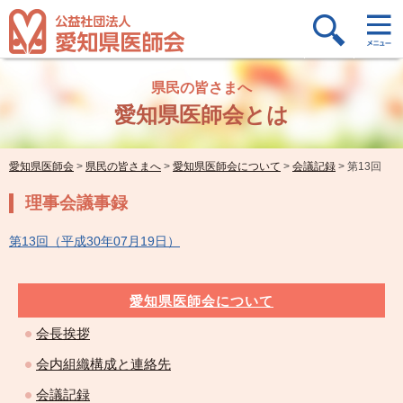
県民の皆さまへ
愛知県医師会とは
愛知県医師会
>
県民の皆さまへ
>
愛知県医師会について
>
会議記録
>
第13回
理事会議事録
第13回（平成30年07月19日）
愛知県医師会について
会長挨拶
会内組織構成と連絡先
会議記録