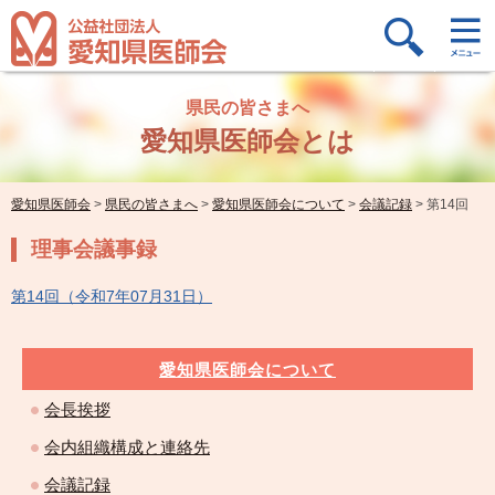
県民の皆さまへ
愛知県医師会とは
愛知県医師会
>
県民の皆さまへ
>
愛知県医師会について
>
会議記録
>
第14回
理事会議事録
第14回（令和7年07月31日）
愛知県医師会について
会長挨拶
会内組織構成と連絡先
会議記録