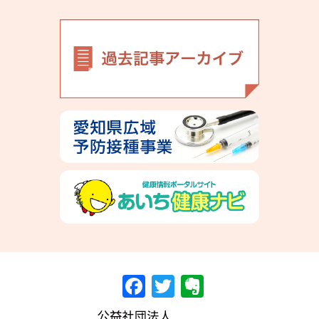
F
T
E