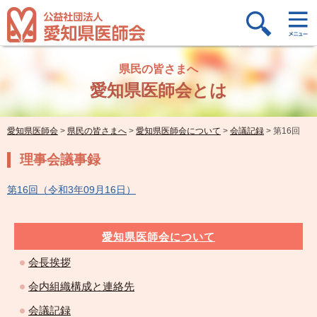
県民の皆さまへ
愛知県医師会とは
愛知県医師会
>
県民の皆さまへ
>
愛知県医師会について
>
会議記録
>
第16回
理事会議事録
第16回（令和3年09月16日）
愛知県医師会について
会長挨拶
会内組織構成と連絡先
会議記録