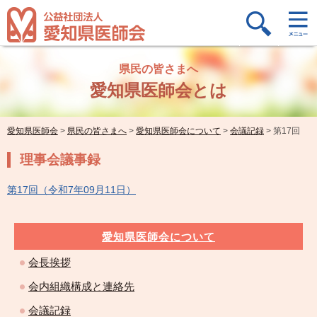
県民の皆さまへ
愛知県医師会とは
愛知県医師会
>
県民の皆さまへ
>
愛知県医師会について
>
会議記録
>
第17回
理事会議事録
第17回（令和7年09月11日）
愛知県医師会について
会長挨拶
会内組織構成と連絡先
会議記録