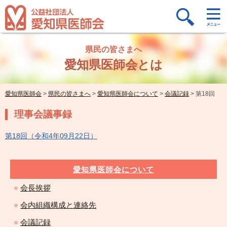
県民の皆さまへ
愛知県医師会とは
愛知県医師会
>
県民の皆さまへ
>
愛知県医師会について
>
会議記録
>
第18回
理事会議事録
第18回（令和4年09月22日）
愛知県医師会について
会長挨拶
会内組織構成と連絡先
会議記録