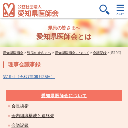
県民の皆さまへ
愛知県医師会とは
愛知県医師会
>
県民の皆さまへ
>
愛知県医師会について
>
会議記録
>
第19回
理事会議事録
第19回（令和7年09月25日）
愛知県医師会について
会長挨拶
会内組織構成と連絡先
会議記録