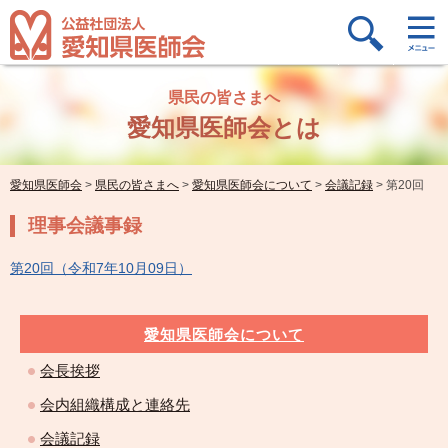
県民の皆さまへ
愛知県医師会とは
愛知県医師会
>
県民の皆さまへ
>
愛知県医師会について
>
会議記録
>
第20回
理事会議事録
第20回（令和7年10月09日）
愛知県医師会について
会長挨拶
会内組織構成と連絡先
会議記録