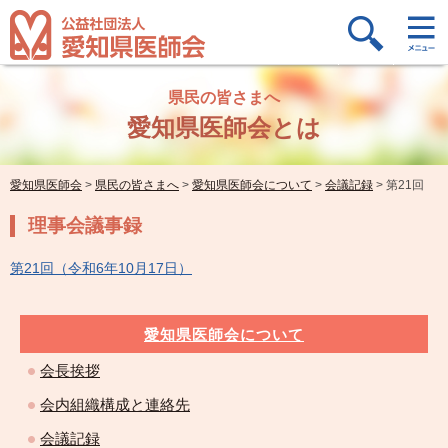
県民の皆さまへ
愛知県医師会とは
愛知県医師会
>
県民の皆さまへ
>
愛知県医師会について
>
会議記録
>
第21回
理事会議事録
第21回（令和6年10月17日）
愛知県医師会について
会長挨拶
会内組織構成と連絡先
会議記録