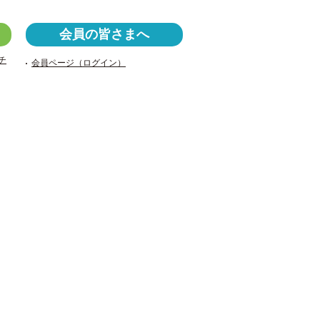
a
wi
v
c
tt
er
会員の皆さまへ
e
er
n
チ
会員ページ（ログイン）
b
ot
o
e
o
k