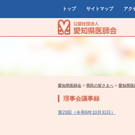
トップ
サイトマップ
アク
愛知県医師会
>
県民の皆さまへ
>
愛知県医
理事会議事録
第23回（令和6年10月31日）