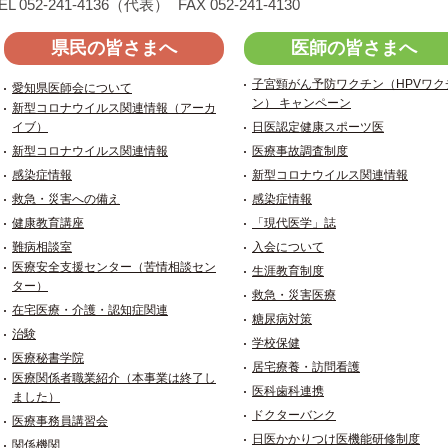
EL 052-241-4136（代表）
FAX 052-241-4130
県民の皆さまへ
医師の皆さまへ
子宮頸がん予防ワクチン（HPVワク
愛知県医師会について
ン） キャンペーン
新型コロナウイルス関連情報（アーカ
イブ）
日医認定健康スポーツ医
新型コロナウイルス関連情報
医療事故調査制度
感染症情報
新型コロナウイルス関連情報
救急・災害への備え
感染症情報
健康教育講座
「現代医学」誌
難病相談室
入会について
医療安全支援センター（苦情相談セン
生涯教育制度
ター）
救急・災害医療
在宅医療・介護・認知症関連
糖尿病対策
治験
学校保健
医療秘書学院
居宅療養・訪問看護
医療関係者職業紹介（本事業は終了し
医科歯科連携
ました）
ドクターバンク
医療事務員講習会
日医かかりつけ医機能研修制度
関係機関