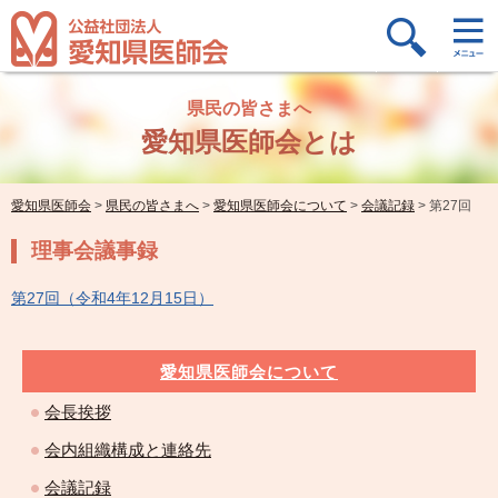
県民の皆さまへ
愛知県医師会とは
愛知県医師会
>
県民の皆さまへ
>
愛知県医師会について
>
会議記録
>
第27回
理事会議事録
第27回（令和4年12月15日）
愛知県医師会について
会長挨拶
会内組織構成と連絡先
会議記録