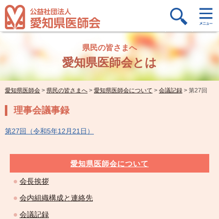
県民の皆さまへ
愛知県医師会とは
愛知県医師会
>
県民の皆さまへ
>
愛知県医師会について
>
会議記録
>
第27回
理事会議事録
第27回（令和5年12月21日）
愛知県医師会について
会長挨拶
会内組織構成と連絡先
会議記録