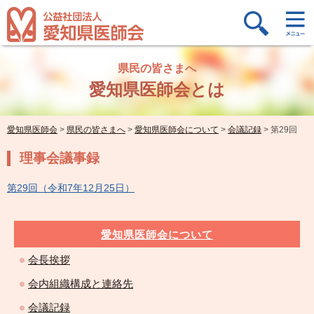
県民の皆さまへ
愛知県医師会とは
愛知県医師会
>
県民の皆さまへ
>
愛知県医師会について
>
会議記録
>
第29回
理事会議事録
第29回（令和7年12月25日）
愛知県医師会について
会長挨拶
会内組織構成と連絡先
会議記録