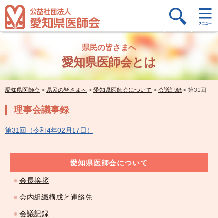
県民の皆さまへ
愛知県医師会とは
愛知県医師会
>
県民の皆さまへ
>
愛知県医師会について
>
会議記録
>
第31回
理事会議事録
第31回（令和4年02月17日）
愛知県医師会について
会長挨拶
会内組織構成と連絡先
会議記録