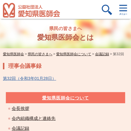
県民の皆さまへ
愛知県医師会とは
愛知県医師会
>
県民の皆さまへ
>
愛知県医師会について
>
会議記録
>
第32回
理事会議事録
第32回（令和3年01月28日）
愛知県医師会について
会長挨拶
会内組織構成と連絡先
会議記録