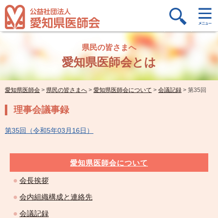
県民の皆さまへ
愛知県医師会とは
愛知県医師会
>
県民の皆さまへ
>
愛知県医師会について
>
会議記録
>
第35回
理事会議事録
第35回（令和5年03月16日）
愛知県医師会について
会長挨拶
会内組織構成と連絡先
会議記録