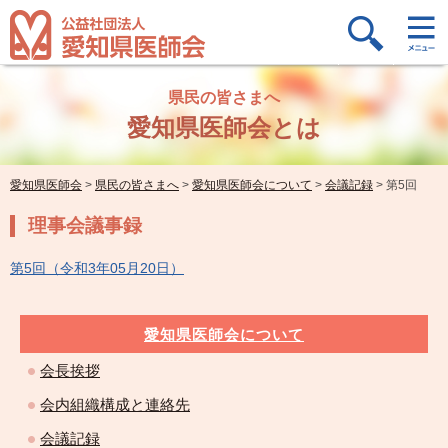
県民の皆さまへ
愛知県医師会とは
愛知県医師会
>
県民の皆さまへ
>
愛知県医師会について
>
会議記録
>
第5回
理事会議事録
第5回（令和3年05月20日）
愛知県医師会について
会長挨拶
会内組織構成と連絡先
会議記録