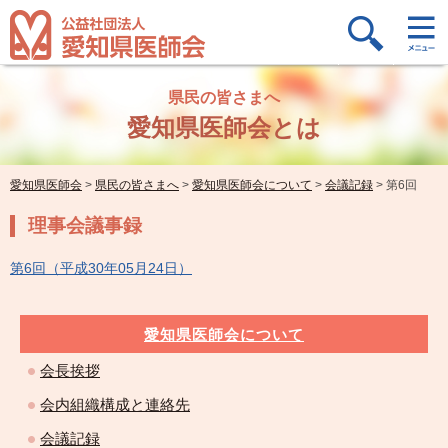
県民の皆さまへ
愛知県医師会とは
愛知県医師会
>
県民の皆さまへ
>
愛知県医師会について
>
会議記録
>
第6回
理事会議事録
第6回（平成30年05月24日）
愛知県医師会について
会長挨拶
会内組織構成と連絡先
会議記録