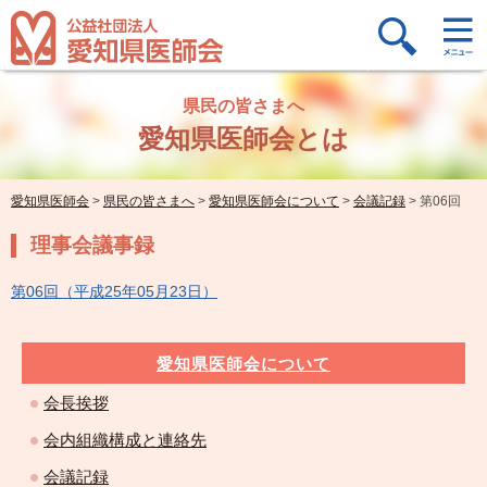
県民の皆さまへ
愛知県医師会とは
愛知県医師会
>
県民の皆さまへ
>
愛知県医師会について
>
会議記録
>
第06回
理事会議事録
第06回（平成25年05月23日）
愛知県医師会について
会長挨拶
会内組織構成と連絡先
会議記録