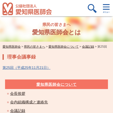
県民の皆さまへ
愛知県医師会とは
愛知県医師会
>
県民の皆さまへ
>
愛知県医師会について
>
会議記録
>
第25回
理事会議事録
第25回（平成25年11月21日）
愛知県医師会について
会長挨拶
会内組織構成と連絡先
会議記録