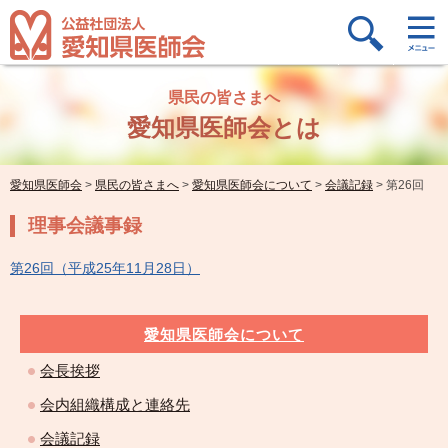
県民の皆さまへ
愛知県医師会とは
愛知県医師会
>
県民の皆さまへ
>
愛知県医師会について
>
会議記録
>
第26回
理事会議事録
第26回（平成25年11月28日）
愛知県医師会について
会長挨拶
会内組織構成と連絡先
会議記録