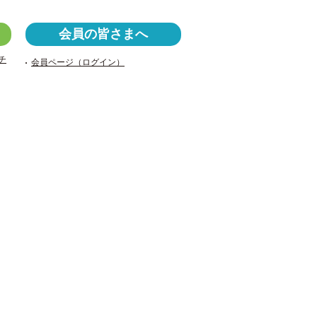
a
wi
v
c
tt
er
会員の皆さまへ
e
er
n
チ
会員ページ（ログイン）
b
ot
o
e
o
k