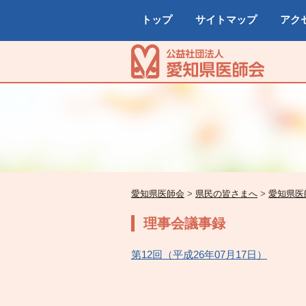
トップ
サイトマップ
アク
愛知県医師会
>
県民の皆さまへ
>
愛知県医
理事会議事録
第12回（平成26年07月17日）