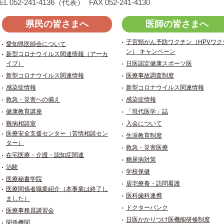
EL 052-241-4136（代表）
FAX 052-241-4130
県民の皆さまへ
医師の皆さまへ
子宮頸がん予防ワクチン（HPVワク
愛知県医師会について
ン） キャンペーン
新型コロナウイルス関連情報（アーカ
イブ）
日医認定健康スポーツ医
新型コロナウイルス関連情報
医療事故調査制度
感染症情報
新型コロナウイルス関連情報
救急・災害への備え
感染症情報
健康教育講座
「現代医学」誌
難病相談室
入会について
医療安全支援センター（苦情相談セン
生涯教育制度
ター）
救急・災害医療
在宅医療・介護・認知症関連
糖尿病対策
治験
学校保健
医療秘書学院
居宅療養・訪問看護
医療関係者職業紹介（本事業は終了し
医科歯科連携
ました）
ドクターバンク
医療事務員講習会
日医かかりつけ医機能研修制度
関係機関