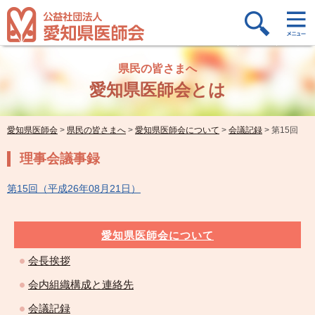
県民の皆さまへ
愛知県医師会とは
愛知県医師会
>
県民の皆さまへ
>
愛知県医師会について
>
会議記録
>
第15回
理事会議事録
第15回（平成26年08月21日）
愛知県医師会について
会長挨拶
会内組織構成と連絡先
会議記録