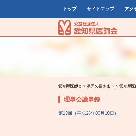
トップ
サイトマップ
アク
愛知県医師会
>
県民の皆さまへ
>
愛知県医
理事会議事録
第18回（平成26年09月18日）