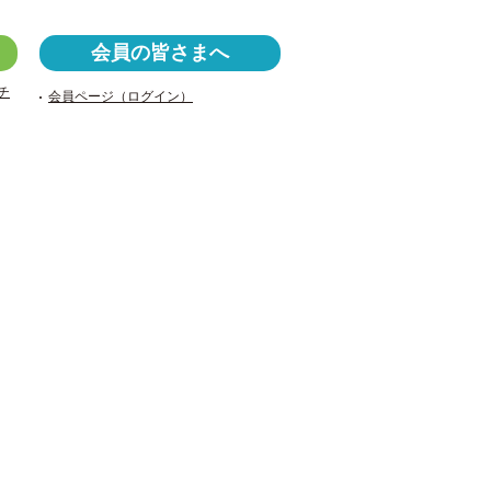
a
wi
v
c
tt
er
会員の皆さまへ
e
er
n
チ
会員ページ（ログイン）
b
ot
o
e
o
k