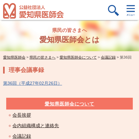
県民の皆さまへ
愛知県医師会とは
愛知県医師会
>
県民の皆さまへ
>
愛知県医師会について
>
会議記録
>
第36回
理事会議事録
第36回（平成27年02月26日）
愛知県医師会について
会長挨拶
会内組織構成と連絡先
会議記録