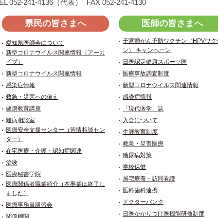
EL 052-241-4136（代表）
FAX 052-241-4130
県民の皆さまへ
医師の皆さまへ
子宮頸がん予防ワクチン（HPVワク
愛知県医師会について
ン） キャンペーン
新型コロナウイルス関連情報（アーカ
イブ）
日医認定健康スポーツ医
新型コロナウイルス関連情報
医療事故調査制度
感染症情報
新型コロナウイルス関連情報
救急・災害への備え
感染症情報
健康教育講座
「現代医学」誌
難病相談室
入会について
医療安全支援センター（苦情相談セン
生涯教育制度
ター）
救急・災害医療
在宅医療・介護・認知症関連
糖尿病対策
治験
学校保健
医療秘書学院
居宅療養・訪問看護
医療関係者職業紹介（本事業は終了し
医科歯科連携
ました）
ドクターバンク
医療事務員講習会
日医かかりつけ医機能研修制度
関係機関