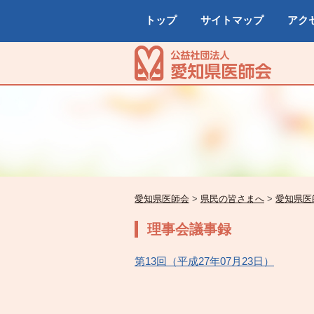
トップ
サイトマップ
アク
愛知県医師会
>
県民の皆さまへ
>
愛知県医
理事会議事録
第13回（平成27年07月23日）