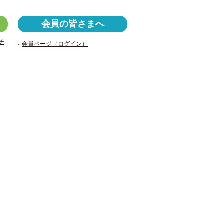
a
wi
v
c
tt
er
会員の皆さまへ
e
er
n
チ
会員ページ（ログイン）
b
ot
o
e
o
k