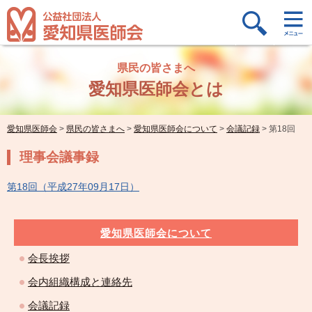
県民の皆さまへ
愛知県医師会とは
愛知県医師会
>
県民の皆さまへ
>
愛知県医師会について
>
会議記録
>
第18回
理事会議事録
第18回（平成27年09月17日）
愛知県医師会について
会長挨拶
会内組織構成と連絡先
会議記録