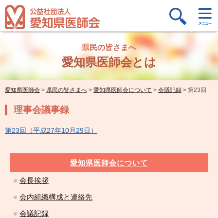
県民の皆さまへ
愛知県医師会とは
愛知県医師会
>
県民の皆さまへ
>
愛知県医師会について
>
会議記録
>
第23回
理事会議事録
第23回（平成27年10月29日）
愛知県医師会について
会長挨拶
会内組織構成と連絡先
会議記録