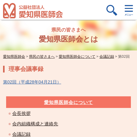
県民の皆さまへ
愛知県医師会とは
愛知県医師会
>
県民の皆さまへ
>
愛知県医師会について
>
会議記録
>
第02回
理事会議事録
第02回（平成28年04月21日）
愛知県医師会について
会長挨拶
会内組織構成と連絡先
会議記録