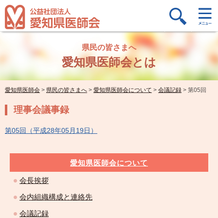
県民の皆さまへ
愛知県医師会とは
愛知県医師会
>
県民の皆さまへ
>
愛知県医師会について
>
会議記録
>
第05回
理事会議事録
第05回（平成28年05月19日）
愛知県医師会について
会長挨拶
会内組織構成と連絡先
会議記録