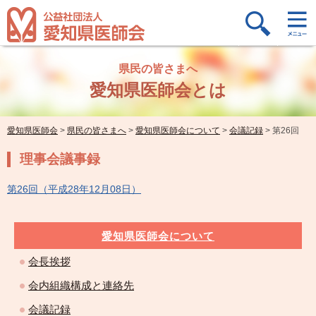
県民の皆さまへ
愛知県医師会とは
愛知県医師会
>
県民の皆さまへ
>
愛知県医師会について
>
会議記録
>
第26回
理事会議事録
第26回（平成28年12月08日）
愛知県医師会について
会長挨拶
会内組織構成と連絡先
会議記録