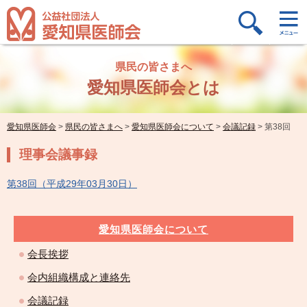
県民の皆さまへ
愛知県医師会とは
愛知県医師会
>
県民の皆さまへ
>
愛知県医師会について
>
会議記録
>
第38回
理事会議事録
第38回（平成29年03月30日）
愛知県医師会について
会長挨拶
会内組織構成と連絡先
会議記録