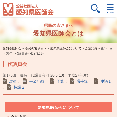
県民の皆さまへ
愛知県医師会とは
愛知県医師会
>
県民の皆さまへ
>
愛知県医師会について
>
会議記録
>
第175回
（臨時）代議員会 (H28.3.19)
代議員会
第175回（臨時）代議員会 (H28.3.19)（平成27年度）
次第
、
事業計画
、
予算
、
議事録
、
協議１
、
協議２
愛知県医師会について
会長挨拶