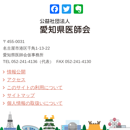
F
T
E
a
wi
v
c
tt
er
〒455-0031
e
er
n
名古屋市港区千鳥1-13-22
b
ot
愛知県医師会仮事務所
TEL 052-241-4136（代表）
FAX 052-241-4130
o
e
情報公開
o
アクセス
k
このサイトの利用について
サイトマップ
個人情報の取扱いについて