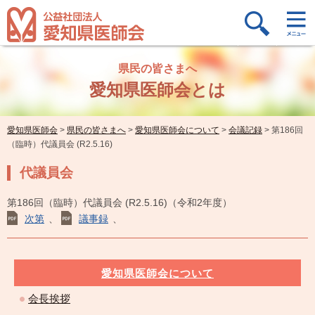
県民の皆さまへ
愛知県医師会とは
愛知県医師会
>
県民の皆さまへ
>
愛知県医師会について
>
会議記録
>
第186回
（臨時）代議員会 (R2.5.16)
代議員会
第186回（臨時）代議員会 (R2.5.16)（令和2年度）
次第
、
議事録
、
愛知県医師会について
会長挨拶