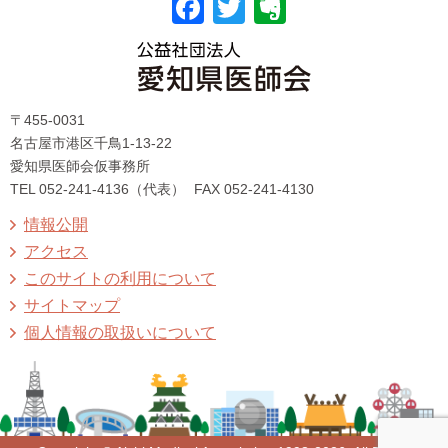
F
T
E
a
wi
v
c
tt
er
〒455-0031
e
er
n
名古屋市港区千鳥1-13-22
b
ot
愛知県医師会仮事務所
TEL 052-241-4136（代表）
FAX 052-241-4130
o
e
情報公開
o
アクセス
k
このサイトの利用について
サイトマップ
個人情報の取扱いについて