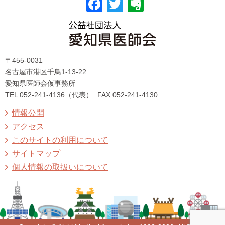
F
T
E
a
wi
v
c
tt
er
〒455-0031
e
er
n
名古屋市港区千鳥1-13-22
b
ot
愛知県医師会仮事務所
TEL 052-241-4136（代表）
FAX 052-241-4130
o
e
情報公開
o
アクセス
k
このサイトの利用について
サイトマップ
個人情報の取扱いについて