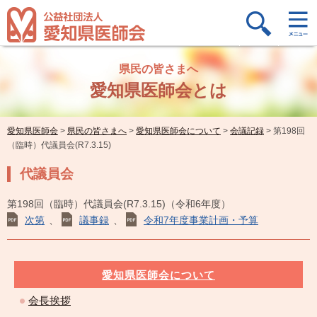
県民の皆さまへ
愛知県医師会とは
愛知県医師会
>
県民の皆さまへ
>
愛知県医師会について
>
会議記録
>
第198回
（臨時）代議員会(R7.3.15)
代議員会
第198回（臨時）代議員会(R7.3.15)（令和6年度）
次第
、
議事録
、
令和7年度事業計画・予算
愛知県医師会について
会長挨拶