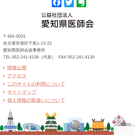
F
T
E
a
wi
v
c
tt
er
〒455-0031
e
er
n
名古屋市港区千鳥1-13-22
b
ot
愛知県医師会仮事務所
TEL 052-241-4136（代表）
FAX 052-241-4130
o
e
情報公開
o
アクセス
k
このサイトの利用について
サイトマップ
個人情報の取扱いについて