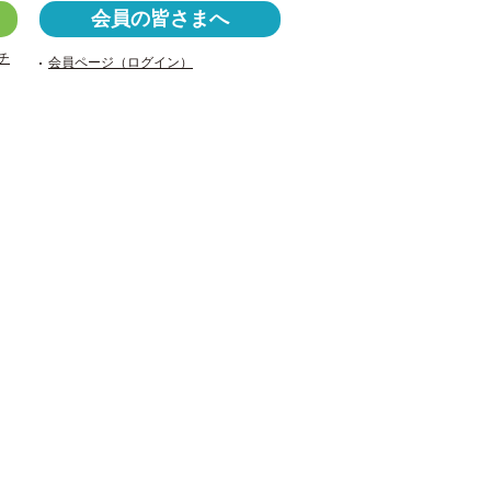
c
tt
er
会員の皆さまへ
e
er
n
チ
会員ページ（ログイン）
b
ot
o
e
o
k