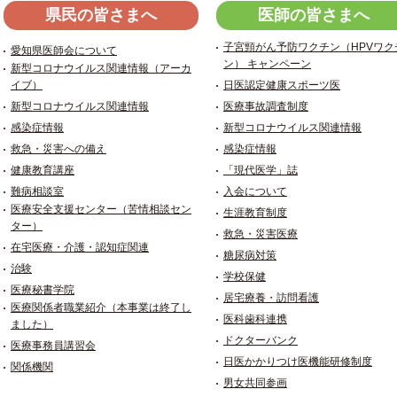
県民の皆さまへ
医師の皆さまへ
子宮頸がん予防ワクチン（HPVワク
愛知県医師会について
ン） キャンペーン
新型コロナウイルス関連情報（アーカ
イブ）
日医認定健康スポーツ医
新型コロナウイルス関連情報
医療事故調査制度
感染症情報
新型コロナウイルス関連情報
救急・災害への備え
感染症情報
健康教育講座
「現代医学」誌
難病相談室
入会について
医療安全支援センター（苦情相談セン
生涯教育制度
ター）
救急・災害医療
在宅医療・介護・認知症関連
糖尿病対策
治験
学校保健
医療秘書学院
居宅療養・訪問看護
医療関係者職業紹介（本事業は終了し
医科歯科連携
ました）
ドクターバンク
医療事務員講習会
日医かかりつけ医機能研修制度
関係機関
男女共同参画