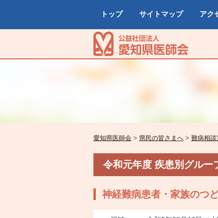
トップ
サイトマップ
アク
愛知県医師会
>
県民の皆さまへ
>
難病相談
令和元年度 疾患別グルー
神経難病患者・家族のつ