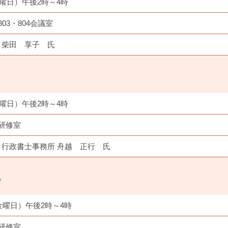
木曜日）午後2時～4時
03・804会議室
 柴田 享子 氏
金曜日）午後2時～4時
研修室
行政書士事務所 舟越 正行 氏
い
金曜日）午後2時～4時
研修室