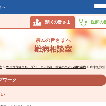
セス
県民の皆さま
医師の
県民の皆さまへ
難病相談室
室
>
疾患別難病グループワーク／患者・家族のつどい開催案内
>
疾患別難病
プワーク
どい