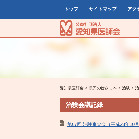
トップ
サイトマップ
アク
愛知県医師会
>
県民の皆さまへ
>
治験
>
治
治験会議記録
第07回 治験審査会（平成23年10月