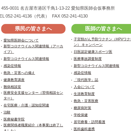
455-0031
名古屋市港区千鳥1-13-22
愛知県医師会仮事務所
EL 052-241-4136（代表）
FAX 052-241-4130
県民の皆さまへ
医師の皆さまへ
子宮頸がん予防ワクチン（HPVワク
愛知県医師会について
ン） キャンペーン
新型コロナウイルス関連情報（アーカ
イブ）
日医認定健康スポーツ医
新型コロナウイルス関連情報
医療事故調査制度
感染症情報
新型コロナウイルス関連情報
救急・災害への備え
感染症情報
健康教育講座
「現代医学」誌
難病相談室
入会について
医療安全支援センター（苦情相談セン
生涯教育制度
ター）
救急・災害医療
在宅医療・介護・認知症関連
糖尿病対策
治験
学校保健
医療秘書学院
居宅療養・訪問看護
医療関係者職業紹介（本事業は終了し
医科歯科連携
ました）