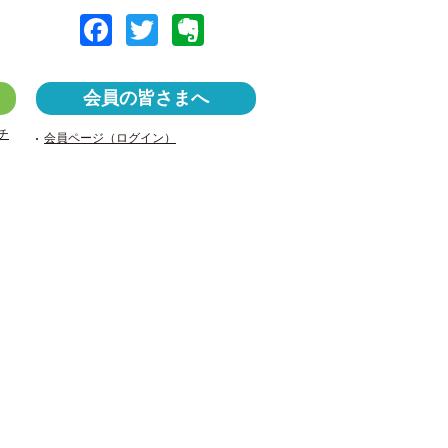
F
T
E
a
wi
v
c
tt
er
会員の皆さまへ
e
er
n
チ
会員ページ（ログイン）
b
ot
o
e
o
k