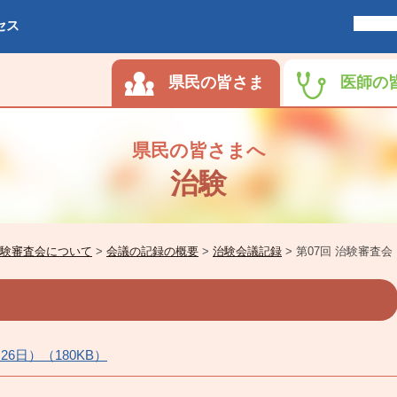
セス
県民の皆さま
医師の
県民の皆さまへ
治験
験審査会について
>
会議の記録の概要
>
治験会議記録
>
第07回 治験審査会
26日）（180KB）