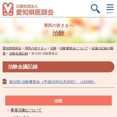
県民の皆さまへ
治験
愛知県医師会
>
県民の皆さまへ
>
治験
>
治験審査会について
>
会議の記録の概
要
>
治験会議記録
>
第10回 治験審査会
治験会議記録
第10回 治験審査会（平成24年01月20日）（162KB）
治験
事業活動について