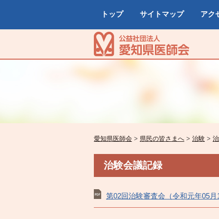
トップ
サイトマップ
アク
愛知県医師会
>
県民の皆さまへ
>
治験
>
治
治験会議記録
第02回治験審査会（令和元年05月