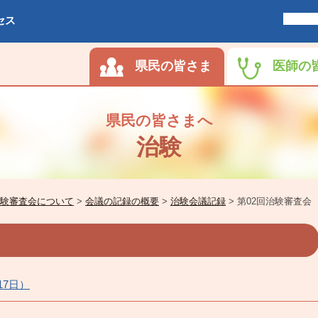
セス
県民の皆さま
医師の
県民の皆さまへ
治験
験審査会について
>
会議の記録の概要
>
治験会議記録
>
第02回治験審査会
17日）