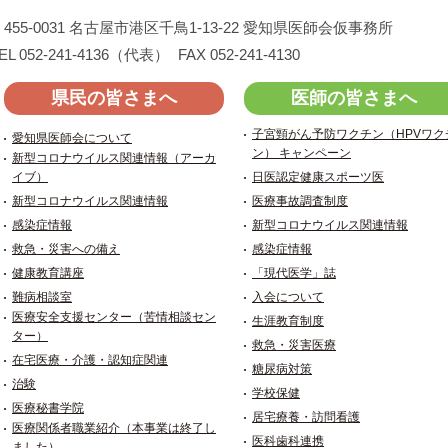
455-0031
名古屋市港区千鳥1-13-22
愛知県医師会仮事務所
EL 052-241-4136（代表）
FAX 052-241-4130
県民の皆さまへ
医師の皆さまへ
子宮頸がん予防ワクチン（HPVワク
愛知県医師会について
ン） キャンペーン
新型コロナウイルス関連情報（アーカ
イブ）
日医認定健康スポーツ医
新型コロナウイルス関連情報
医療事故調査制度
感染症情報
新型コロナウイルス関連情報
救急・災害への備え
感染症情報
健康教育講座
「現代医学」誌
難病相談室
入会について
医療安全支援センター（苦情相談セン
生涯教育制度
ター）
救急・災害医療
在宅医療・介護・認知症関連
糖尿病対策
治験
学校保健
医療秘書学院
居宅療養・訪問看護
医療関係者職業紹介（本事業は終了し
医科歯科連携
ました）