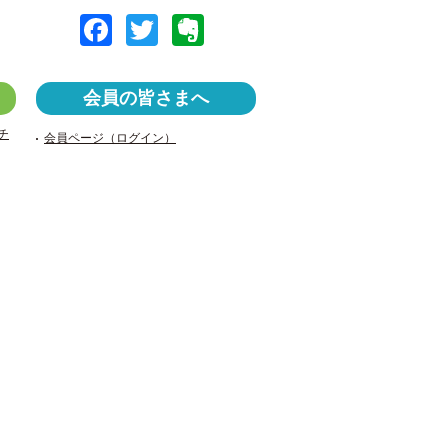
F
T
E
a
wi
v
c
tt
er
会員の皆さまへ
e
er
n
チ
会員ページ（ログイン）
b
ot
o
e
o
k