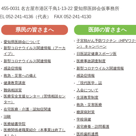
455-0031
名古屋市港区千鳥1-13-22
愛知県医師会仮事務所
EL 052-241-4136（代表）
FAX 052-241-4130
県民の皆さまへ
医師の皆さまへ
子宮頸がん予防ワクチン（HPVワク
愛知県医師会について
ン） キャンペーン
新型コロナウイルス関連情報（アーカ
イブ）
日医認定健康スポーツ医
新型コロナウイルス関連情報
医療事故調査制度
感染症情報
新型コロナウイルス関連情報
救急・災害への備え
感染症情報
健康教育講座
「現代医学」誌
難病相談室
入会について
医療安全支援センター（苦情相談セン
生涯教育制度
ター）
救急・災害医療
在宅医療・介護・認知症関連
糖尿病対策
治験
学校保健
医療秘書学院
居宅療養・訪問看護
医療関係者職業紹介（本事業は終了し
医科歯科連携
ました）