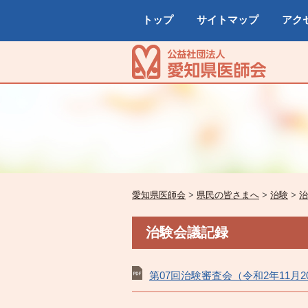
トップ
サイトマップ
アク
愛知県医師会
>
県民の皆さまへ
>
治験
>
治
治験会議記録
第07回治験審査会（令和2年11月2