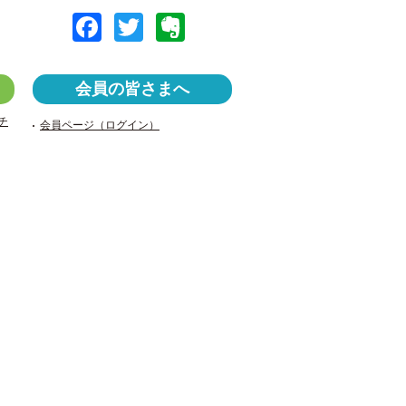
F
T
E
a
wi
v
c
tt
er
会員の皆さまへ
e
er
n
チ
会員ページ（ログイン）
b
ot
o
e
o
k