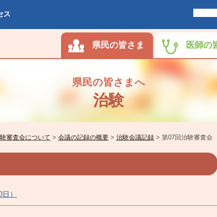
セス
県民の皆さま
医師の
県民の皆さまへ
治験
験審査会について
>
会議の記録の概要
>
治験会議記録
>
第07回治験審査会
0日）