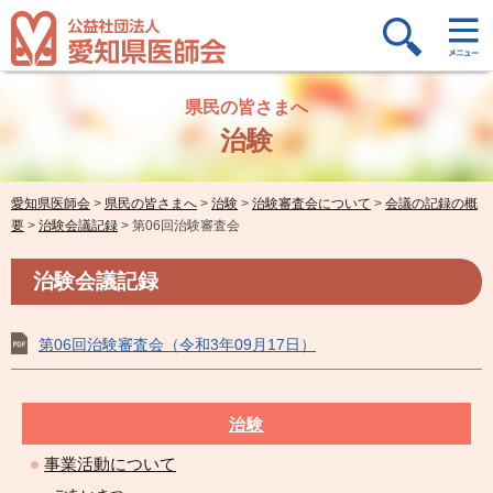
県民の皆さまへ
治験
愛知県医師会
>
県民の皆さまへ
>
治験
>
治験審査会について
>
会議の記録の概
要
>
治験会議記録
>
第06回治験審査会
治験会議記録
第06回治験審査会（令和3年09月17日）
治験
事業活動について