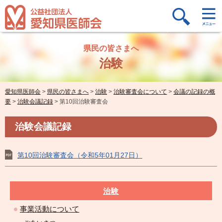
県民の皆さまへ
治験
愛知県医師会
>
県民の皆さまへ
>
治験
>
治験審査会について
>
会議の記録の概
要
>
治験会議記録
>
第10回治験審査会
治験会議記録
第10回治験審査会（令和5年01月27日）
治験
事業活動について