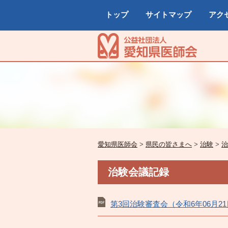
トップ
サイトマップ
アク
愛知県医師会
>
県民の皆さまへ
>
治験
>
治
治験会議記録
第3回治験審査会（令和6年06月21