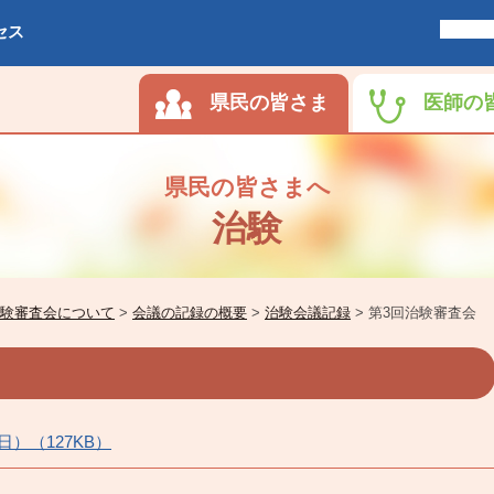
セス
県民の皆さま
医師の
県民の皆さまへ
治験
験審査会について
>
会議の記録の概要
>
治験会議記録
>
第3回治験審査会
日）（127KB）