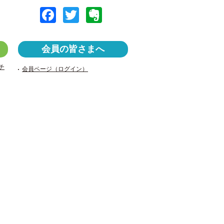
F
T
E
a
wi
v
c
tt
er
会員の皆さまへ
e
er
n
チ
会員ページ（ログイン）
b
ot
o
e
o
k