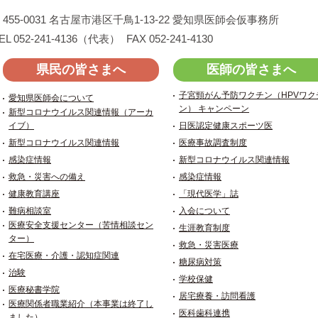
455-0031
名古屋市港区千鳥1-13-22
愛知県医師会仮事務所
EL 052-241-4136（代表）
FAX 052-241-4130
県民の皆さまへ
医師の皆さまへ
子宮頸がん予防ワクチン（HPVワク
愛知県医師会について
ン） キャンペーン
新型コロナウイルス関連情報（アーカ
イブ）
日医認定健康スポーツ医
新型コロナウイルス関連情報
医療事故調査制度
感染症情報
新型コロナウイルス関連情報
救急・災害への備え
感染症情報
健康教育講座
「現代医学」誌
難病相談室
入会について
医療安全支援センター（苦情相談セン
生涯教育制度
ター）
救急・災害医療
在宅医療・介護・認知症関連
糖尿病対策
治験
学校保健
医療秘書学院
居宅療養・訪問看護
医療関係者職業紹介（本事業は終了し
医科歯科連携
ました）